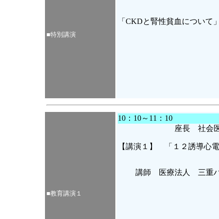
「CKDと腎性貧血について
■特別講演
10：10～11：10
座長 社会
【講演１】 「１２誘導心電図
講師 医療法人 三重
■教育講演
１